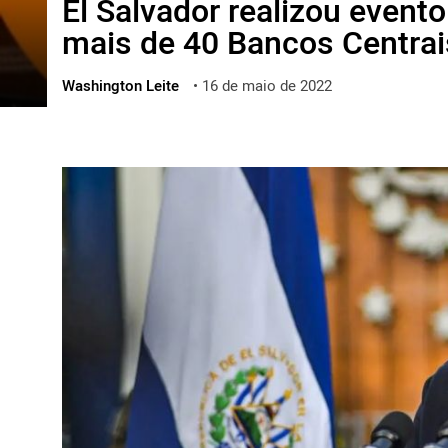
El Salvador realizou event
ไทย
mais de 40 Bancos Centrai
ქართული
polski
Washington Leite
•
16 de maio de 2022
vietnamese