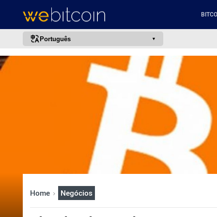
BITCO
Português
português (BR)
english
español
français
italiano
deutsch
日本語
中文
русский
Home
Negócios
한국어
العربية