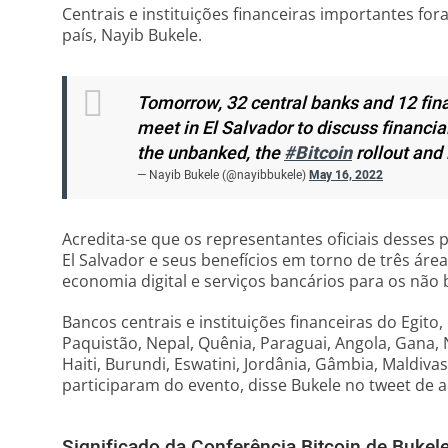
Centrais e instituições financeiras importantes fo
país, Nayib Bukele.
Tomorrow, 32 central banks and 12 finan
meet in El Salvador to discuss financia
the unbanked, the
#Bitcoin
rollout and 
— Nayib Bukele (@nayibbukele)
May 16, 2022
Acredita-se que os representantes oficiais desses 
El Salvador e seus benefícios em torno de três áreas
economia digital e serviços bancários para os não
Bancos centrais e instituições financeiras do Egito
Paquistão, Nepal, Quênia, Paraguai, Angola, Gana,
Haiti, Burundi, Eswatini, Jordânia, Gâmbia, Maldiva
participaram do evento, disse Bukele no tweet d
Significado da Conferência Bitcoin de Bukel