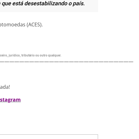
que está desestabilizando o país.
iptomoedas (ACES).
eiro, jurídico, tributário ou outro qualquer.
———————————————————————————
nada!
nstagram