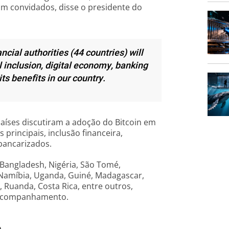
ram convidados, disse o presidente do
cial authorities (44 countries) will
l inclusion, digital economy, banking
its benefits in our country.
países discutiram a adoção do Bitcoin em
 principais, inclusão financeira,
 bancarizados.
, Bangladesh, Nigéria, São Tomé,
 Namíbia, Uganda, Guiné, Madagascar,
s, Ruanda, Costa Rica, entre outros,
e acompanhamento.
e