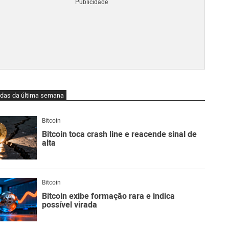
Blo
O
qu
é
Lig
Ne
do
Bit
O
idas da última semana
qu
são
Ato
Bitcoin
Sw
Bitcoin toca crash line e reacende sinal de
alta
Bitcoin
Bitcoin exibe formação rara e indica
possível virada