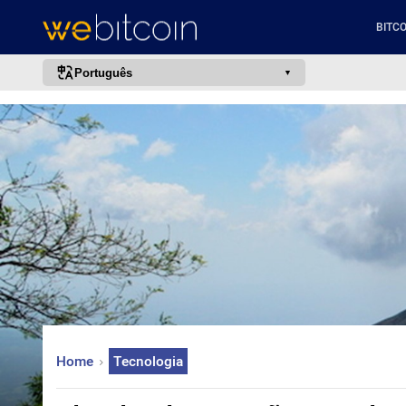
BITCO
Português
português (BR)
english
español
français
italiano
deutsch
日本語
中文
русский
Home
Tecnologia
한국어
العربية