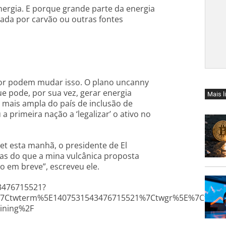
nergia. E porque grande parte da energia
ada por carvão ou outras fontes
dor podem mudar isso. O plano uncanny
ue pode, por sua vez, gerar energia
Mais l
mais ampla do país de inclusão de
a primeira nação a ‘legalizar’ o ativo no
t esta manhã, o presidente de El
das do que a mina vulcânica proposta
o em breve”, escreveu ele.
43476715521?
7Ctwterm%5E1407531543476715521%7Ctwgr%5E%7Ctwcon%5
mining%2F