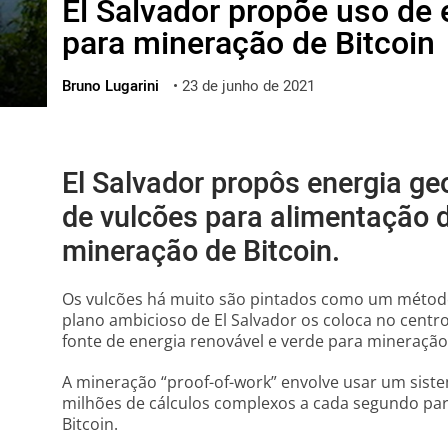
El Salvador propõe uso de 
ไทย
para mineração de Bitcoin
ქართული
polski
Bruno Lugarini
•
23 de junho de 2021
vietnamese
El Salvador propôs energia ge
de vulcões para alimentação 
mineração de Bitcoin.
Os vulcões há muito são pintados como um método
plano ambicioso de El Salvador os coloca no centr
fonte de energia renovável e verde para mineração 
A mineração “proof-of-work” envolve usar um sis
milhões de cálculos complexos a cada segundo pa
Bitcoin.