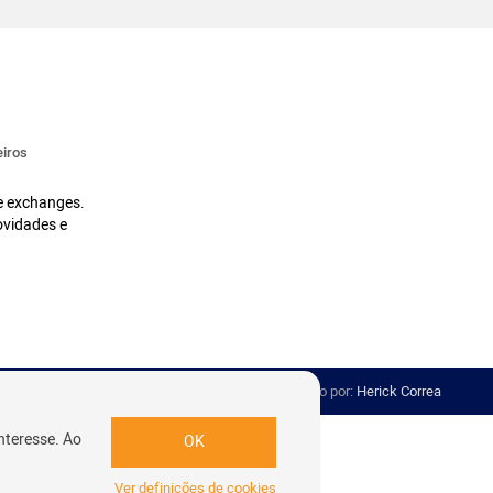
iros
 e exchanges.
ovidades e
Desenvolvido por:
Herick Correa
nteresse. Ao
OK
Ver definições de cookies