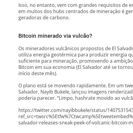
Isso, no entanto, vem com grandes requisitos de e
em muitos dos hubs centrados de mineração é ger
geradoras de carbono.
Bitcoin minerado via vulcão?
Os mineradores vulcânicos propostos de El Salva
utiliza energia geotérmica para produzir energia q
suficiente para mineração, promovendo a ambição 
Bitcoin em sua economia (El Salvador até se tornou 
início deste mês).
O plano está se movendo rapidamente. Em um twee
Salvador, Nayib Bukele, lançou imagens renderiza
poderia parecer. “Limpo, hashrate movido ao vulcã
https://twitter.com/nayibbukele/status/14075315
ref_src=twsrc%5Etfw%7Ctwcamp%5Etweetembed%
salvador-releases-sneak-peek-of-volcanic-bitcoin-