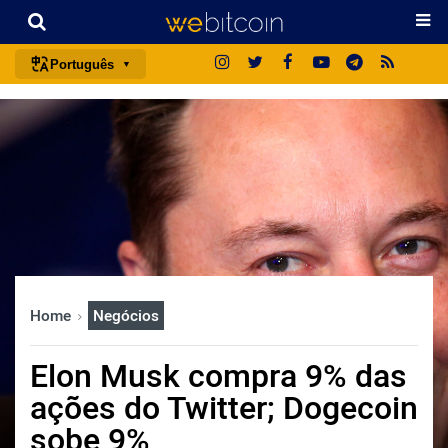
Português
português (BR)
english
español
français
italiano
deutsch
日本語
Home
Negócios
中文
русский
Elon Musk compra 9% das
한국어
ações do Twitter; Dogecoin
العربية
sobe 9%
ไทย