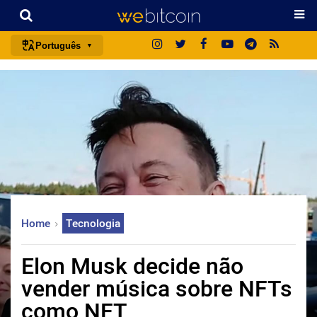
Português
português (BR)
english
español
français
italiano
deutsch
日本語
Home
Tecnologia
中文
русский
Elon Musk decide não
한국어
vender música sobre NFTs
العربية
como NFT
ไทย