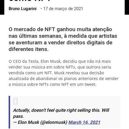
Bruno Lugarini
•
17 de março de 2021
ქართული
polski
vietnamese
O mercado de NFT ganhou muita atenção
nas últimas semanas, à medida que artistas
se aventuram a vender direitos digitais de
diferentes itens.
O CEO da Tesla, Elon Musk, decidiu que não irá mais
vender sua música em sobre NFTs, que outrora seria
vendida como um NFT. Musk revelou sua decisão
atualizada de abandonar os planos anteriores de vender
a música sobre NFTs como NFT em um tweet.
Actually, doesn’t feel quite right selling this. Will
pass.
— Elon Musk (@elonmusk)
March 16, 2021