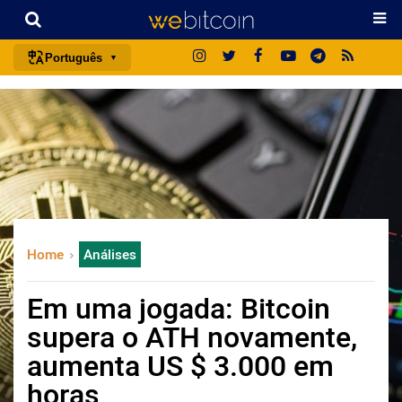
Português
português (BR)
english
español
français
italiano
deutsch
Home
Análises
日本語
中文
Em uma jogada: Bitcoin
русский
supera o ATH novamente,
한국어
aumenta US $ 3.000 em
العربية
horas
ไทย