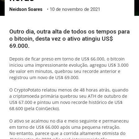
Neidson Soares
•
10 de novembro de 2021
ქართული
polski
vietnamese
Outro dia, outra alta de todos os tempos para
o bitcoin, desta vez o ativo atingiu US$
69.000.
Depois de ficar preso em torno de US$ 66.000, o bitcoin
iniciou uma impressionante evolução, agregou US$ 3.000
de valor em minutos, quebrou seu recorde anterior e
registrou um novo de US$ 69.000.
O CryptoPotato relatou menos de 48 horas atrás, quando
a criptomoeda primária quebrou seu ATH de outubro de
US$ 67.000 e pintou um novo recorde histórico de US$
68.600 (pela CoinGecko).
O ativo se acalmou no dia e meio seguinte e permaneceu
em torno de US$ 66.000 após uma pequena retração.
No entanto, parece que a corrida altamente otimista do