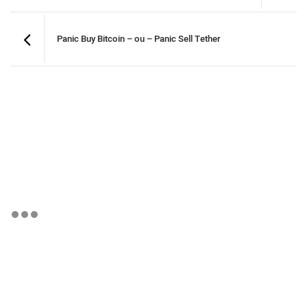
Panic Buy Bitcoin – ou – Panic Sell Tether
BTCBRL Cotação
por TradingVie