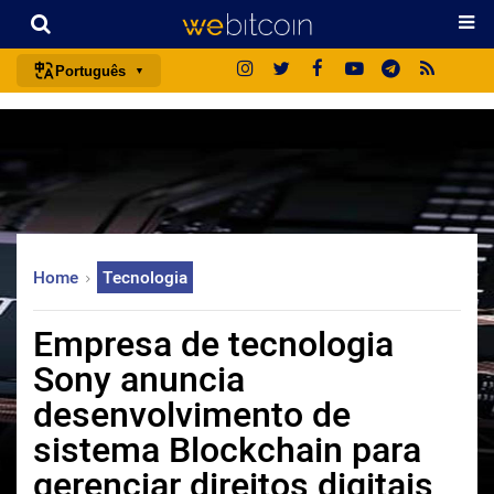
Português
português (BR)
english
español
français
italiano
Home
Tecnologia
deutsch
日本語
Empresa de tecnologia
中文
Sony anuncia
русский
desenvolvimento de
한국어
sistema Blockchain para
العربية
gerenciar direitos digitais
ไทย