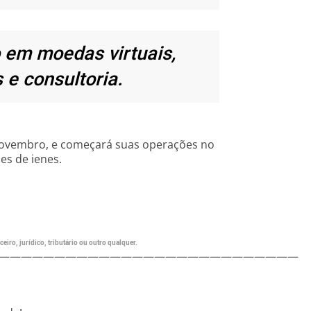
 em moedas virtuais,
e consultoria.
e novembro, e começará suas operações no
es de ienes.
eiro, jurídico, tributário ou outro qualquer.
———————————————————————————