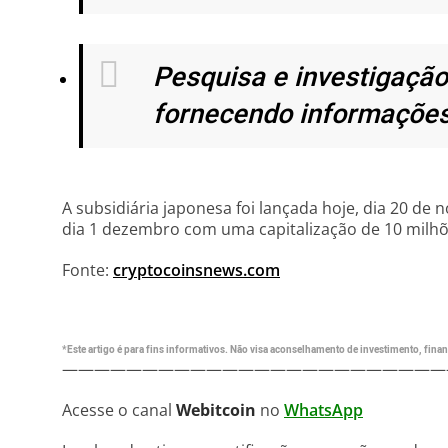
Pesquisa e investigação
fornecendo informações 
A subsidiária japonesa foi lançada hoje, dia 20 d
dia 1 dezembro com uma capitalização de 10 milhõ
Fonte:
cryptocoinsnews.com
*Este artigo é para fins informativos. Não visa aconselhamento de investimento, financ
————————————————————————
Acesse o canal
Webitcoin
no
WhatsApp