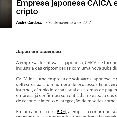
Empresa japonesa CAICA e
ไทย
cripto
ქართული
polski
André Cardoso
•
20 de novembro de 2017
vietnamese
Japão em ascensão
A empresa de softwares japonesa, CAICA, se torno
indústria das criptomoedas com uma nova subsidiár
CAICA Inc., uma empresa de softwares japonesa, é
softwares para um número de processos financeiro
internet, câmbio internacional e sistemas de paga
empresa já confirmou sua entrada no espaço das
de reconhecimento e integração de moedas como o
Em um anúncio em [
PDF
], a empresa confirmou s