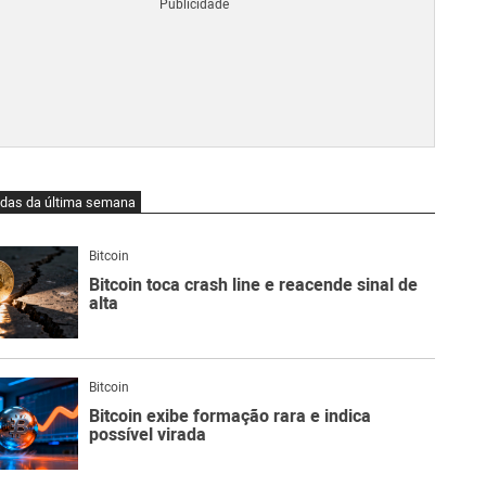
Blo
O
qu
é
Lig
Ne
do
Bit
O
idas da última semana
qu
são
Ato
Bitcoin
Sw
Bitcoin toca crash line e reacende sinal de
alta
Bitcoin
Bitcoin exibe formação rara e indica
possível virada