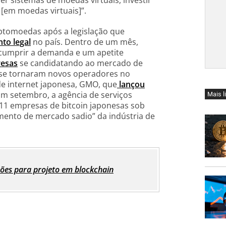
r sistemas de moedas virtuais, investir
[em moedas virtuais]”.
iptomoedas após a legislação que
to legal
no país. Dentro de um mês,
cumprir a demanda e um apetite
resas
se candidatando ao mercado de
 se tornaram novos operadores no
e internet japonesa, GMO, que
lançou
Em setembro, a agência de serviços
Mais l
11 empresas de bitcoin japonesas sob
ento de mercado sadio” da indústria de
ões para projeto em blockchain