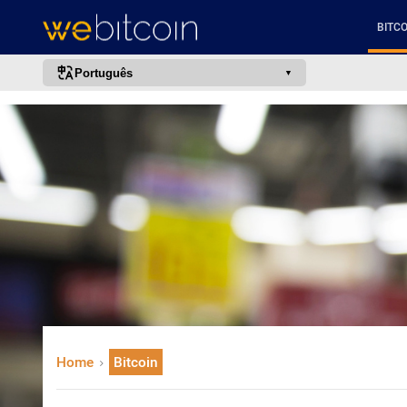
BITCO
Português
português (BR)
english
español
français
italiano
deutsch
日本語
中文
русский
Home
Bitcoin
한국어
العربية