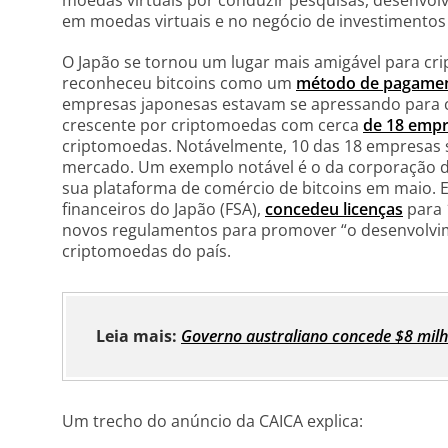
moedas virtuais por conduzir pesquisas, desenvolve
em moedas virtuais e no negócio de investimentos 
O Japão se tornou um lugar mais amigável para cr
reconheceu bitcoins como um
método de pagamen
empresas japonesas estavam se apressando para 
crescente por criptomoedas com cerca
de 18 emp
criptomoedas. Notávelmente, 10 das 18 empresas
mercado. Um exemplo notável é o da corporação d
sua plataforma de comércio de bitcoins em maio. 
financeiros do Japão (FSA),
concedeu licenças
para 
novos regulamentos para promover “o desenvolvim
criptomoedas do país.
Leia mais:
Governo australiano concede $8 milh
Um trecho do anúncio da CAICA explica: