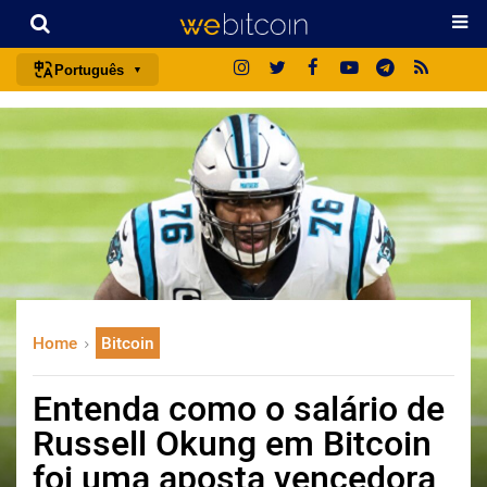
Português
português (BR)
english
español
français
italiano
deutsch
日本語
Home
Bitcoin
中文
русский
Entenda como o salário de
한국어
Russell Okung em Bitcoin
العربية
foi uma aposta vencedora
ไทย