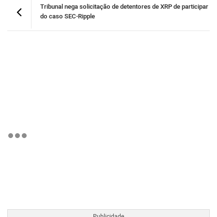
Tribunal nega solicitação de detentores de XRP de participar
do caso SEC-Ripple
BTCBRL Cotação
por TradingVie