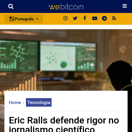
Português
português (BR)
english
español
français
italiano
deutsch
日本語
中文
Home
Tecnologia
русский
한국어
Eric Ralls defende rigor no
العربية
jornalismo científico
ไทย