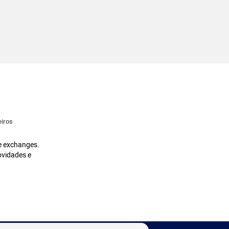
iros
 e exchanges.
ovidades e