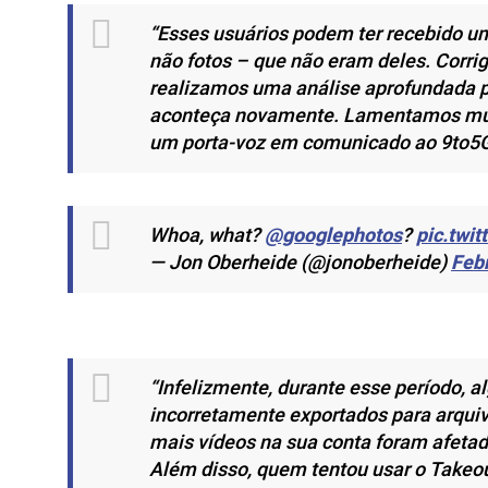
“Esses usuários podem ter recebido u
não fotos – que não eram deles. Corri
realizamos uma análise aprofundada pa
aconteça novamente. Lamentamos muito
um porta-voz em comunicado ao 9to5
Whoa, what?
@googlephotos
?
pic.twi
— Jon Oberheide (@jonoberheide)
Febr
“Infelizmente, durante esse período, 
incorretamente exportados para arqui
mais vídeos na sua conta foram afetad
Além disso, quem tentou usar o Takeou