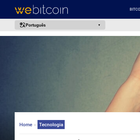
BITCO
Português
português (BR)
english
español
français
italiano
deutsch
日本語
中文
русский
Home
Tecnologia
한국어
العربية