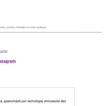
eiro, jurídico, tributário ou outro qualquer.
———————————————————————————
nada!
nstagram
a, apaixonado por tecnologia, entusiasta das