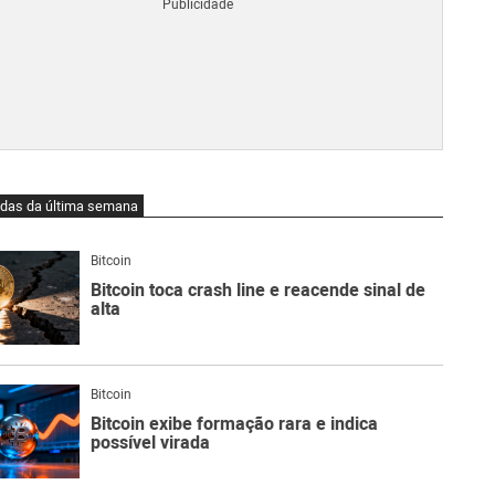
Blo
O
qu
é
Lig
Ne
do
Bit
O
idas da última semana
qu
são
Ato
Bitcoin
Sw
Bitcoin toca crash line e reacende sinal de
alta
Bitcoin
Bitcoin exibe formação rara e indica
possível virada