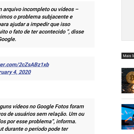
m arquivo incompleto ou vídeos –
gimos o problema subjacente e
ra ajudar a impedir que isso
 o fato de ter acontecido ”, disse
Google.
Mais l
tter.com/2cZsABz1xb
uary 4, 2020
alguns vídeos no Google Fotos foram
vos de usuários sem relação. Um ou
os por esse problema”, informa.
t durante o período pode ter