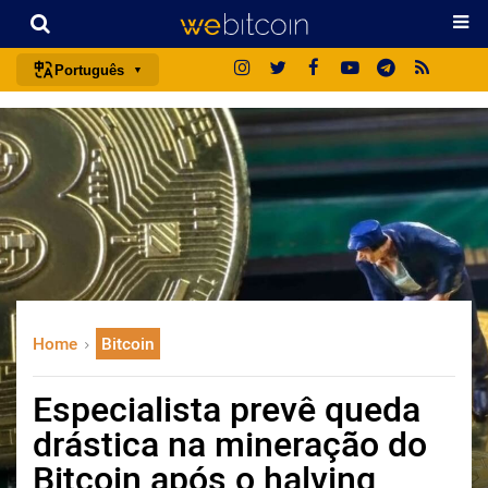
Português
português (BR)
english
español
français
italiano
deutsch
日本語
Home
Bitcoin
中文
русский
Especialista prevê queda
한국어
drástica na mineração do
العربية
Bitcoin após o halving
ไทย