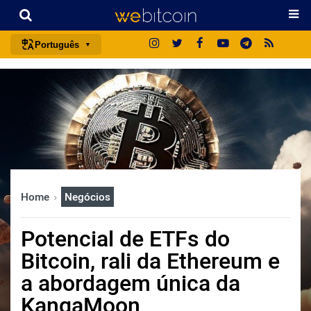
Português
português (BR)
english
español
français
italiano
deutsch
Home
Negócios
日本語
中文
Potencial de ETFs do
русский
Bitcoin, rali da Ethereum e
한국어
a abordagem única da
العربية
KangaMoon
ไทย