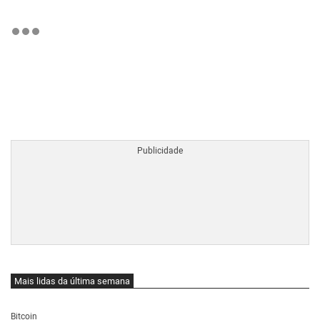
BTCBRL Cotação
por TradingVie
Mais lidas da última semana
Bitcoin