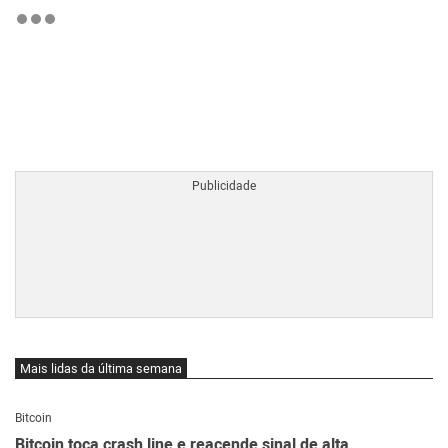
BTCBRL Cotação
por TradingVie
Mais lidas da última semana
Bitcoin
Bitcoin toca crash line e reacende sinal de alta