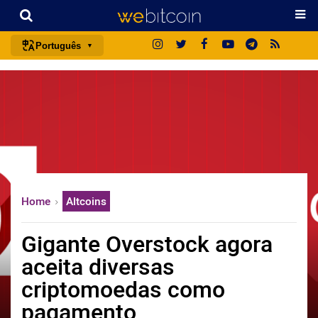
Português
português (BR)
english
español
français
italiano
deutsch
Home
Altcoins
日本語
中文
Gigante Overstock agora
русский
aceita diversas
한국어
criptomoedas como
العربية
pagamento
ไทย