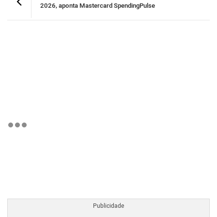
2026, aponta Mastercard SpendingPulse
BTCBRL Cotação
por TradingVie