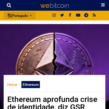
Português
português (BR)
english
español
français
italiano
deutsch
日本語
中文
Home
Ethereum
русский
한국어
Ethereum aprofunda crise
العربية
de identidade, diz GSR
ไทย