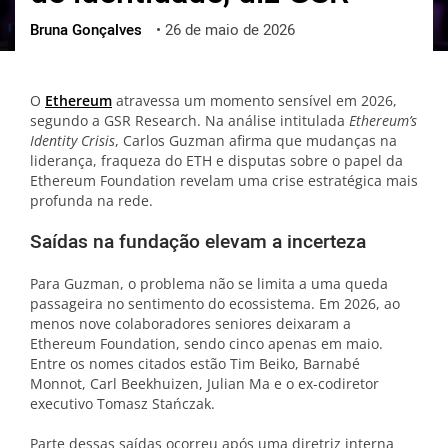
Bruna Gonçalves
•
26 de maio de 2026
ქართული
polski
vietnamese
O
Ethereum
atravessa um momento sensível em 2026,
segundo a GSR Research. Na análise intitulada
Ethereum’s
Identity Crisis
, Carlos Guzman afirma que mudanças na
liderança, fraqueza do ETH e disputas sobre o papel da
Ethereum Foundation revelam uma crise estratégica mais
profunda na rede.
Saídas na fundação elevam a incerteza
Para Guzman, o problema não se limita a uma queda
passageira no sentimento do ecossistema. Em 2026, ao
menos nove colaboradores seniores deixaram a
Ethereum Foundation, sendo cinco apenas em maio.
Entre os nomes citados estão Tim Beiko, Barnabé
Monnot, Carl Beekhuizen, Julian Ma e o ex-codiretor
executivo Tomasz Stańczak.
Parte dessas saídas ocorreu após uma diretriz interna