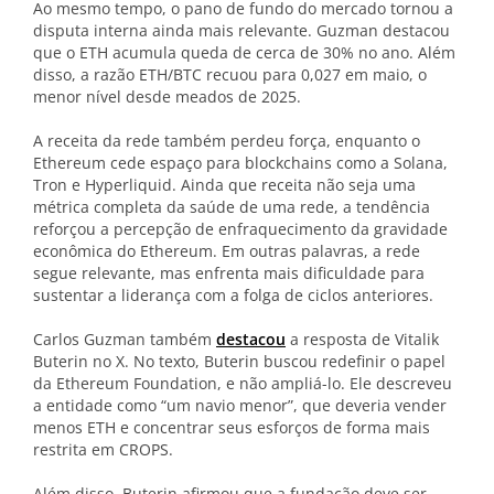
Ao mesmo tempo, o pano de fundo do mercado tornou a
disputa interna ainda mais relevante. Guzman destacou
que o ETH acumula queda de cerca de 30% no ano. Além
disso, a razão ETH/BTC recuou para 0,027 em maio, o
menor nível desde meados de 2025.
A receita da rede também perdeu força, enquanto o
Ethereum cede espaço para blockchains como a Solana,
Tron e Hyperliquid. Ainda que receita não seja uma
métrica completa da saúde de uma rede, a tendência
reforçou a percepção de enfraquecimento da gravidade
econômica do Ethereum. Em outras palavras, a rede
segue relevante, mas enfrenta mais dificuldade para
sustentar a liderança com a folga de ciclos anteriores.
Carlos Guzman também
destacou
a resposta de Vitalik
Buterin no X. No texto, Buterin buscou redefinir o papel
da Ethereum Foundation, e não ampliá-lo. Ele descreveu
a entidade como “um navio menor”, que deveria vender
menos ETH e concentrar seus esforços de forma mais
restrita em CROPS.
Além disso, Buterin afirmou que a fundação deve ser