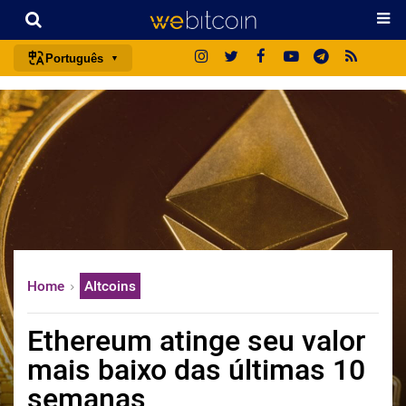
Português
português (BR)
english
español
français
italiano
deutsch
日本語
Home
Altcoins
中文
русский
Ethereum atinge seu valor
한국어
mais baixo das últimas 10
العربية
semanas
ไทย