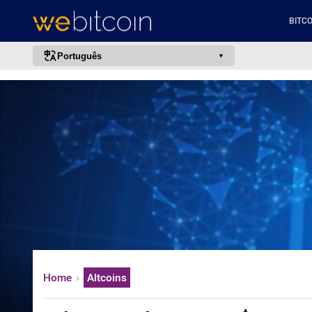
BITCO
Português
português (BR)
english
español
français
italiano
deutsch
日本語
中文
русский
Home
Altcoins
한국어
العربية