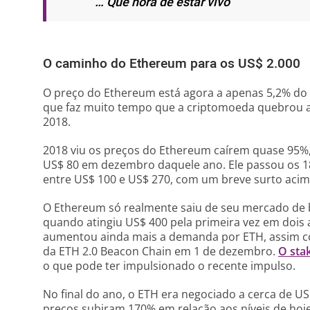
… Que hora de estar vivo”
O caminho do Ethereum para os US$ 2.000
O preço do Ethereum está agora a apenas 5,2% do n
que faz muito tempo que a criptomoeda quebrou a 
2018.
2018 viu os preços do Ethereum caírem quase 95%
US$ 80 em dezembro daquele ano. Ele passou os 1
entre US$ 100 e US$ 270, com um breve surto acim
O Ethereum só realmente saiu de seu mercado de ba
quando atingiu US$ 400 pela primeira vez em dois
aumentou ainda mais a demanda por ETH, assim c
da ETH 2.0 Beacon Chain em 1 de dezembro.
O sta
o que pode ter impulsionado o recente impulso.
No final do ano, o ETH era negociado a cerca de U
preços subiram 170% em relação aos níveis de hoje