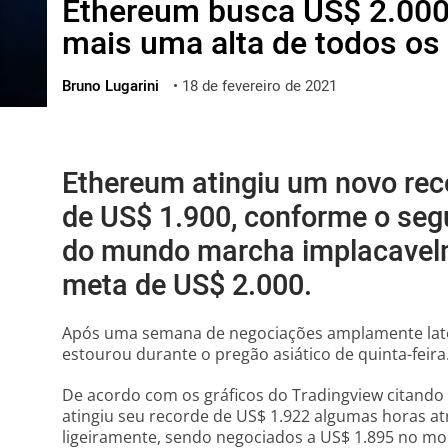
Ethereum busca US$ 2.000
ไทย
mais uma alta de todos o
ქართული
polski
Bruno Lugarini
•
18 de fevereiro de 2021
vietnamese
Ethereum atingiu um novo rec
de US$ 1.900, conforme o segu
do mundo marcha implacavel
meta de US$ 2.000.
Após uma semana de negociações amplamente late
estourou durante o pregão asiático de quinta-feira
De acordo com os gráficos do Tradingview citando
atingiu seu recorde de US$ 1.922 algumas horas at
ligeiramente, sendo negociados a US$ 1.895 no m