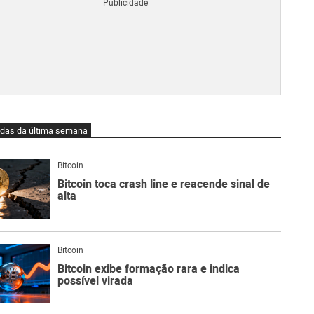
Blo
O
qu
é
Lig
Ne
do
Bit
O
idas da última semana
qu
são
Ato
Bitcoin
Sw
Bitcoin toca crash line e reacende sinal de
alta
Bitcoin
Bitcoin exibe formação rara e indica
possível virada