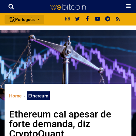
Português
português (BR)
english
español
français
italiano
deutsch
日本語
Home
Ethereum
中文
русский
Ethereum cai apesar de
한국어
forte demanda, diz
العربية
CryptoQuant
ไทย