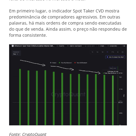
Em primeiro lugar, o indicador Spot Taker CVD mostra
predominância de compradores agressivos. Em outras
palavras, há mais ordens de compra sendo executadas
do que de venda. Ainda assim, o preço não respondeu de
forma consistente.
Fonte: CryptoQuant