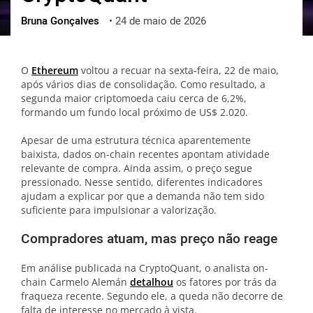
Bruna Gonçalves
•
24 de maio de 2026
ქართული
polski
vietnamese
O
Ethereum
voltou a recuar na sexta-feira, 22 de maio,
após vários dias de consolidação. Como resultado, a
segunda maior criptomoeda caiu cerca de 6,2%,
formando um fundo local próximo de US$ 2.020.
Apesar de uma estrutura técnica aparentemente
baixista, dados on-chain recentes apontam atividade
relevante de compra. Ainda assim, o preço segue
pressionado. Nesse sentido, diferentes indicadores
ajudam a explicar por que a demanda não tem sido
suficiente para impulsionar a valorização.
Compradores atuam, mas preço não reage
Em análise publicada na CryptoQuant, o analista on-
chain Carmelo Alemán
detalhou
os fatores por trás da
fraqueza recente. Segundo ele, a queda não decorre de
falta de interesse no mercado à vista.