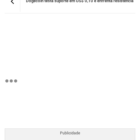
Dogecoin testa suporte em US$ 0,10 e enfrenta resistência
BTCBRL Cotação
por TradingVie