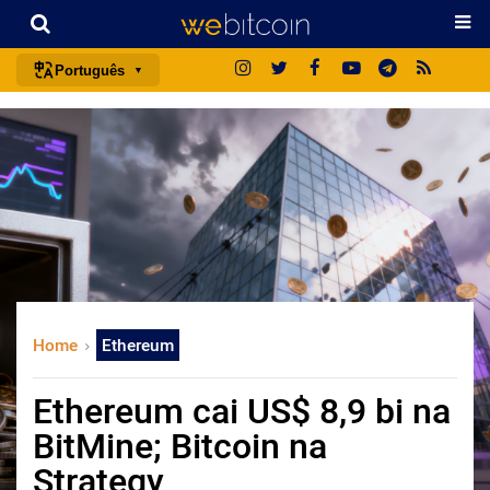
Português
português (BR)
english
español
français
italiano
deutsch
日本語
Home
Ethereum
中文
русский
Ethereum cai US$ 8,9 bi na
한국어
BitMine; Bitcoin na
العربية
Strategy
ไทย