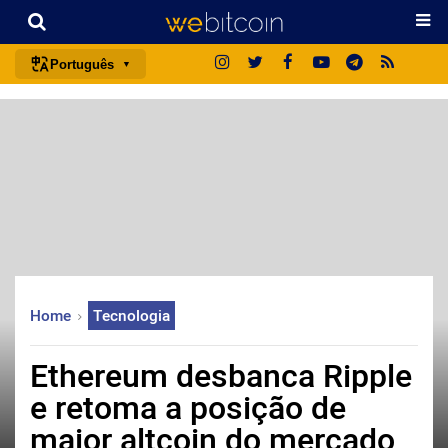
Português
português (BR)
english
español
français
italiano
deutsch
日本語
Home
Tecnologia
中文
русский
Ethereum desbanca Ripple
한국어
e retoma a posição de
العربية
maior altcoin do mercado
ไทย