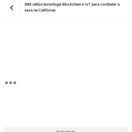
IBM utiliza tecnologia Blockchain e IoT para combater a
seca na Califórnia
BTCBRL Cotação
por TradingVie