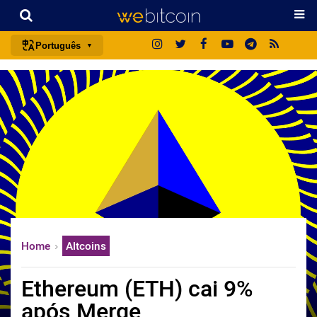
Português
português (BR)
english
español
français
italiano
deutsch
日本語
中文
Home
Altcoins
русский
한국어
Ethereum (ETH) cai 9%
العربية
após Merge
ไทย