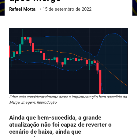
Rafael Motta
•
15 de setembro de 2022
ქართული
polski
vietnamese
Ether caiu consideravelmente deste a implementação bem-sucedida da
Merge. Imagem: Reprodução
Ainda que bem-sucedida, a grande
atualização não foi capaz de reverter o
cenário de baixa, ainda que