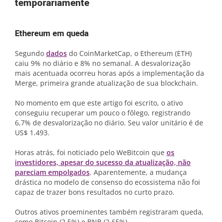
temporariamente
Ethereum em queda
Segundo
dados
do CoinMarketCap, o Ethereum (ETH)
caiu 9% no diário e 8% no semanal. A desvalorização
mais acentuada ocorreu horas após a implementação da
Merge, primeira grande atualização de sua blockchain.
No momento em que este artigo foi escrito, o ativo
conseguiu recuperar um pouco o fôlego, registrando
6,7% de desvalorização no diário. Seu valor unitário é de
US$ 1.493.
Horas atrás, foi noticiado pelo WeBitcoin que
os
investidores, apesar do sucesso da atualização, não
pareciam empolgados
. Aparentemente, a mudança
drástica no modelo de consenso do ecossistema não foi
capaz de trazer bons resultados no curto prazo.
Outros ativos proeminentes também registraram queda,
como Bitcoin (2,5%) e BNB (2,65%),