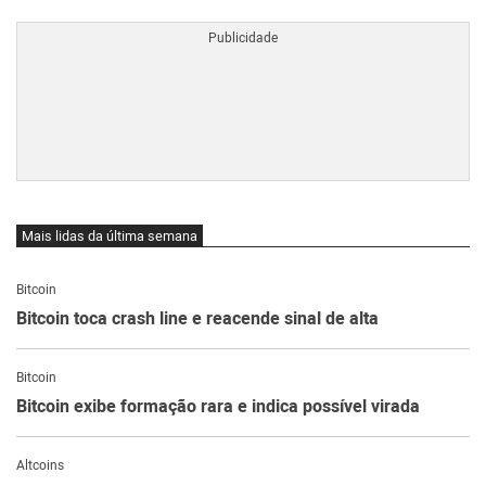
BTCBRL Cotação
por TradingVie
Mais lidas da última semana
Bitcoin
Bitcoin toca crash line e reacende sinal de alta
Bitcoin
Bitcoin exibe formação rara e indica possível virada
Altcoins