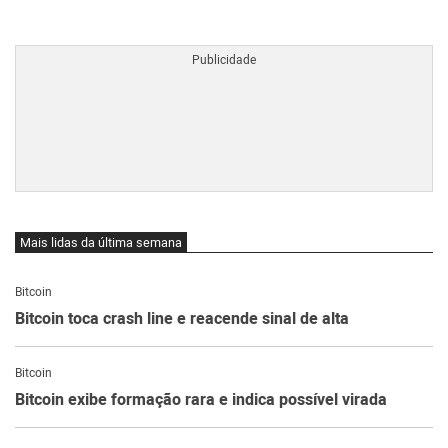
BTCBRL Cotação
por TradingVie
Mais lidas da última semana
Bitcoin
Bitcoin toca crash line e reacende sinal de alta
Bitcoin
Bitcoin exibe formação rara e indica possível virada