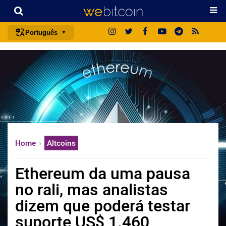
Português
português (BR)
english
español
français
italiano
deutsch
Home
Altcoins
日本語
中文
Ethereum da uma pausa
русский
no rali, mas analistas
한국어
dizem que poderá testar
العربية
suporte US$ 1.460
ไทย