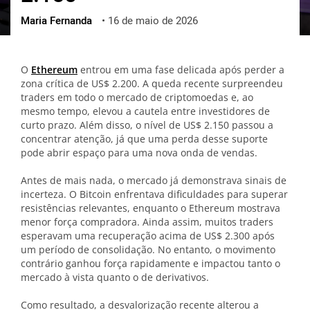
Maria Fernanda
•
16 de maio de 2026
ქართული
polski
vietnamese
O
Ethereum
entrou em uma fase delicada após perder a
zona crítica de US$ 2.200. A queda recente surpreendeu
traders em todo o mercado de criptomoedas e, ao
mesmo tempo, elevou a cautela entre investidores de
curto prazo. Além disso, o nível de US$ 2.150 passou a
concentrar atenção, já que uma perda desse suporte
pode abrir espaço para uma nova onda de vendas.
Antes de mais nada, o mercado já demonstrava sinais de
incerteza. O Bitcoin enfrentava dificuldades para superar
resistências relevantes, enquanto o Ethereum mostrava
menor força compradora. Ainda assim, muitos traders
esperavam uma recuperação acima de US$ 2.300 após
um período de consolidação. No entanto, o movimento
contrário ganhou força rapidamente e impactou tanto o
mercado à vista quanto o de derivativos.
Como resultado, a desvalorização recente alterou a