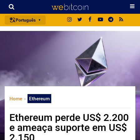
Português
português (BR)
english
español
français
italiano
deutsch
日本語
Home
Ethereum
中文
русский
Ethereum perde US$ 2.200
한국어
e ameaça suporte em US$
العربية
2.150
ไทย