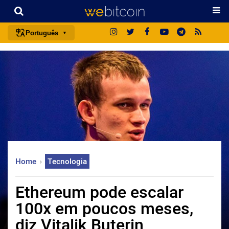
Português
português (BR)
english
español
français
italiano
deutsch
日本語
Home
Tecnologia
中文
русский
Ethereum pode escalar
한국어
100x em poucos meses,
العربية
diz Vitalik Buterin
ไทย