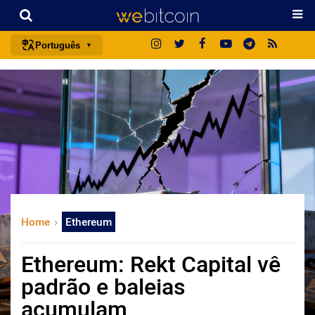
Português
português (BR)
english
español
français
italiano
deutsch
日本語
Home
Ethereum
中文
русский
Ethereum: Rekt Capital vê
한국어
padrão e baleias
العربية
acumulam
ไทย