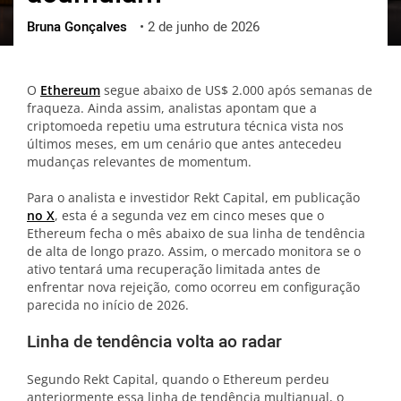
Bruna Gonçalves
•
2 de junho de 2026
ქართული
polski
vietnamese
O
Ethereum
segue abaixo de US$ 2.000 após semanas de
fraqueza. Ainda assim, analistas apontam que a
criptomoeda repetiu uma estrutura técnica vista nos
últimos meses, em um cenário que antes antecedeu
mudanças relevantes de momentum.
Para o analista e investidor Rekt Capital, em publicação
no X
, esta é a segunda vez em cinco meses que o
Ethereum fecha o mês abaixo de sua linha de tendência
de alta de longo prazo. Assim, o mercado monitora se o
ativo tentará uma recuperação limitada antes de
enfrentar nova rejeição, como ocorreu em configuração
parecida no início de 2026.
Linha de tendência volta ao radar
Segundo Rekt Capital, quando o Ethereum perdeu
anteriormente essa linha de tendência multianual, o