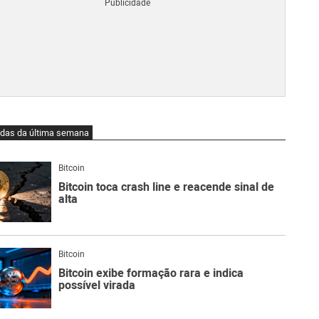
Blo
O
qu
é
Lig
Ne
do
Bit
O
idas da última semana
qu
são
Ato
Bitcoin
Sw
Bitcoin toca crash line e reacende sinal de
alta
Bitcoin
Bitcoin exibe formação rara e indica
possível virada