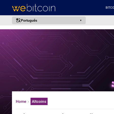
BITCO
Português
português (BR)
english
español
français
italiano
deutsch
日本語
中文
русский
Home
Altcoins
한국어
العربية