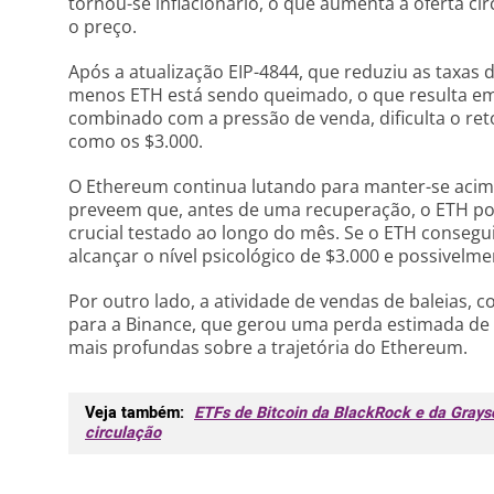
tornou-se inflacionário, o que aumenta a oferta ci
o preço.
Após a atualização EIP-4844, que reduziu as taxas 
menos ETH está sendo queimado, o que resulta em 
combinado com a pressão de venda, dificulta o ret
como os $3.000.
O Ethereum continua lutando para manter-se acima
preveem que, antes de uma recuperação, o ETH pod
crucial testado ao longo do mês. Se o ETH consegu
alcançar o nível psicológico de $3.000 e possivelm
Por outro lado, a atividade de vendas de baleias, 
para a Binance, que gerou uma perda estimada de 
mais profundas sobre a trajetória do Ethereum.
Veja também:
ETFs de Bitcoin da BlackRock e da Gray
circulação