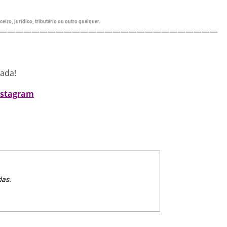
eiro, jurídico, tributário ou outro qualquer.
———————————————————————————
nada!
nstagram
das.