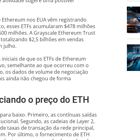
te atividade sugere uma possível
e Ethereum nos EUA vêm registrando
nto, esses ETFs acumularam $478 milhões
500 milhões. A Grayscale Ethereum Trust
, totalizando $2,5 bilhões em vendas
 julho.
s iniciais de que os ETFs de Ethereum
ivo, semelhante ao que ocorreu com o
to, os dados de volume de negociação
ais ainda não chegou de forma
nciando o preço do ETH
ara baixo. Primeiro, as contínuas saídas
cional. Segundo, as cadeias de Layer 2,
de taxas de transação da rede principal,
. Por último, o fornecimento de ETH