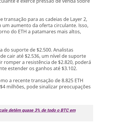
rculante e exerce pressão de venda sobre
de transação para as cadeias de Layer 2,
um aumento da oferta circulante. Isso,
orno do ETH a patamares mais altos,
 do suporte de $2.500. Analistas
e cair até $2.536, um nível de suporte
ir romper a resistência de $2.820, poderá
ente estender os ganhos até $3.102.
como a recente transação de 8.825 ETH
$4 milhões, pode sinalizar preocupações
scale detêm quase 3% de todo o BTC em