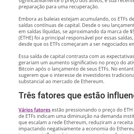
significativamente o preço dos ativos, e sua recen
preparação para uma recuperação.
Embora as baleias estejam acumulando, os ETFs d
saídas contínuas de capital. Desde o seu lançame
em saídas líquidas, se aproximando da marca de $
(ETHE) foi a principal responsável por essas saídas
desde que os ETFs começaram a ser negociados em
Essa saída de capital contrasta com as expectativa
gerariam um aumento significativo no preço do at
Bitcoin após o lançamento de seus ETFs. No entan
sugerem que o interesse de investidores tradicion
substancial ao mercado de Ethereum.
Três fatores que estão influe
Vários fatores
estão pressionando o preço do ETH p
de ETFs indicam uma diminuição na demanda institu
que escalam a rede Ethereum, reduziram a receita 
impactando negativamente a economia do Ethereum