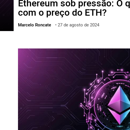
Ethereum sob pressão: O 
ไทย
com o preço do ETH?
ქართული
polski
Marcelo Roncate
•
27 de agosto de 2024
vietnamese