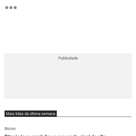
BTCBRL Cotação
por TradingVie
Mais lidas da última semana
Bitcoin