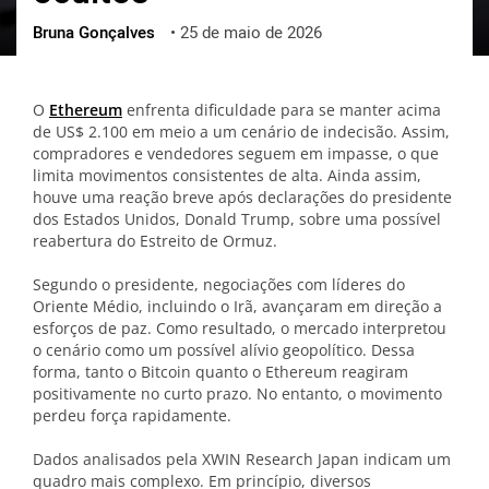
Bruna Gonçalves
•
25 de maio de 2026
ქართული
polski
vietnamese
O
Ethereum
enfrenta dificuldade para se manter acima
de US$ 2.100 em meio a um cenário de indecisão. Assim,
compradores e vendedores seguem em impasse, o que
limita movimentos consistentes de alta. Ainda assim,
houve uma reação breve após declarações do presidente
dos Estados Unidos, Donald Trump, sobre uma possível
reabertura do Estreito de Ormuz.
Segundo o presidente, negociações com líderes do
Oriente Médio, incluindo o Irã, avançaram em direção a
esforços de paz. Como resultado, o mercado interpretou
o cenário como um possível alívio geopolítico. Dessa
forma, tanto o Bitcoin quanto o Ethereum reagiram
positivamente no curto prazo. No entanto, o movimento
perdeu força rapidamente.
Dados analisados pela XWIN Research Japan indicam um
quadro mais complexo. Em princípio, diversos