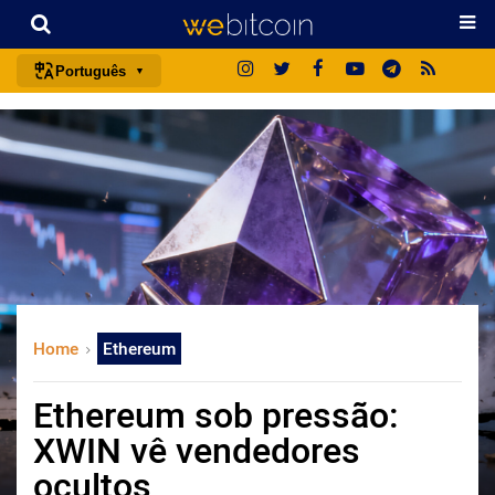
Português
português (BR)
english
español
français
italiano
deutsch
日本語
Home
Ethereum
中文
русский
Ethereum sob pressão:
한국어
XWIN vê vendedores
العربية
ocultos
ไทย