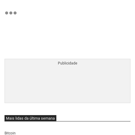
BTCBRL Cotação
por TradingVie
Mais lidas da última semana
Bitcoin