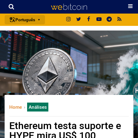
Português
português (BR)
english
español
français
italiano
deutsch
日本語
中文
Home
Análises
русский
한국어
Ethereum testa suporte e
العربية
HYPE mira US$ 100
ไทย