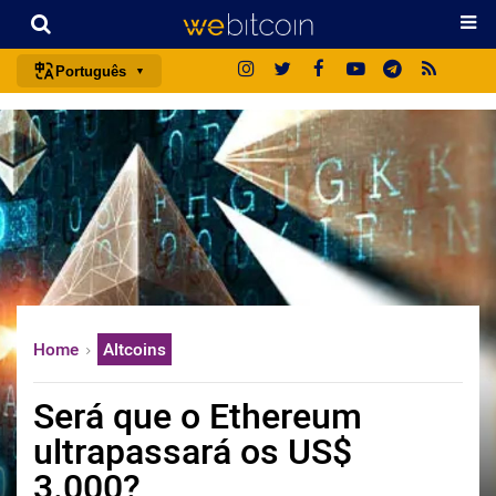
Português
português (BR)
english
español
français
italiano
deutsch
日本語
Home
Altcoins
中文
русский
Será que o Ethereum
한국어
ultrapassará os US$
العربية
3.000?
ไทย