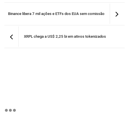
Binance libera 7 mil ações e ETFs dos EUA sem comissão
XRPL chega a US$ 2,25 bi em ativos tokenizados