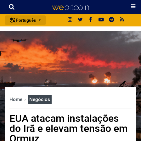
Português
português (BR)
english
español
français
italiano
deutsch
日本語
Home
Negócios
中文
русский
EUA atacam instalações
한국어
do Irã e elevam tensão em
العربية
Ormuz
ไทย