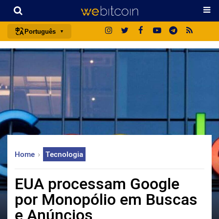
Português
português (BR)
english
español
français
italiano
deutsch
日本語
Home
Tecnologia
中文
русский
EUA processam Google
한국어
por Monopólio em Buscas
العربية
e Anúncios
ไทย