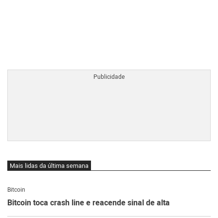
BTCBRL Cotação
por TradingVie
Mais lidas da última semana
Bitcoin
Bitcoin toca crash line e reacende sinal de alta