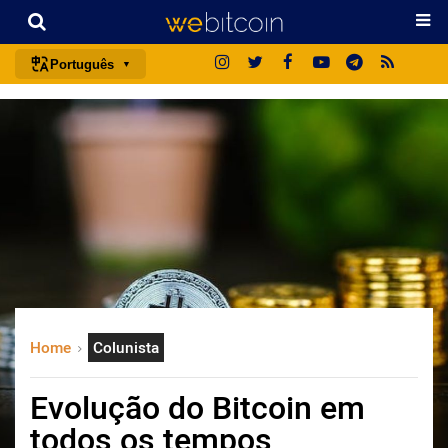
Português
português (BR)
english
español
français
italiano
deutsch
日本語
中文
Home
Colunista
русский
한국어
Evolução do Bitcoin em
العربية
todos os tempos
ไทย