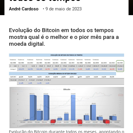
André Cardoso
•
9 de maio de 2023
ქართული
polski
vietnamese
Evolução do Bitcoin em todos os tempos
mostra qual é o melhor e o pior mês para a
moeda digital.
Evolução do Bitcoin durante todos os meses, apontando o