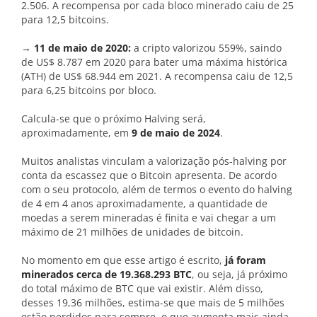
2.506. A recompensa por cada bloco minerado caiu de 25
para 12,5 bitcoins.
→
11 de maio de 2020:
a cripto valorizou 559%, saindo
de US$ 8.787 em 2020 para bater uma máxima histórica
(ATH) de US$ 68.944 em 2021. A recompensa caiu de 12,5
para 6,25 bitcoins por bloco.
Calcula-se que o próximo Halving será,
aproximadamente, em
9 de maio de 2024
.
Muitos analistas vinculam a valorização pós-halving por
conta da escassez que o Bitcoin apresenta. De acordo
com o seu protocolo, além de termos o evento do halving
de 4 em 4 anos aproximadamente, a quantidade de
moedas a serem mineradas é finita e vai chegar a um
máximo de 21 milhões de unidades de bitcoin.
No momento em que esse artigo é escrito,
já foram
minerados cerca de 19.368.293 BTC
, ou seja, já próximo
do total máximo de BTC que vai existir. Além disso,
desses 19,36 milhões, estima-se que mais de 5 milhões
estão perdidos para sempre, o que aumenta mais ainda