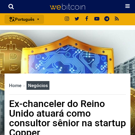
Português
português (BR)
english
español
français
italiano
deutsch
Home
Negócios
日本語
中文
Ex-chanceler do Reino
русский
Unido atuará como
한국어
consultor sênior na startup
العربية
Copper
ไทย