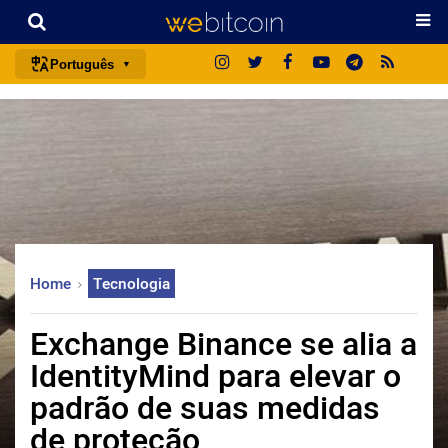
Português
português (BR)
english
español
français
italiano
deutsch
Home
Tecnologia
日本語
中文
Exchange Binance se alia a
русский
IdentityMind para elevar o
한국어
padrão de suas medidas
العربية
de proteção
ไทย