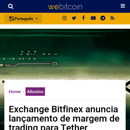
Português
português (BR)
english
español
français
italiano
deutsch
日本語
Home
Altcoins
中文
русский
Exchange Bitfinex anuncia
한국어
lançamento de margem de
العربية
trading para Tether
ไทย