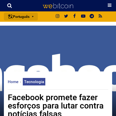
Português
português (BR)
english
español
français
italiano
deutsch
日本語
Home
Tecnologia
中文
русский
Facebook promete fazer
한국어
esforços para lutar contra
العربية
notícias falsas
ไทย