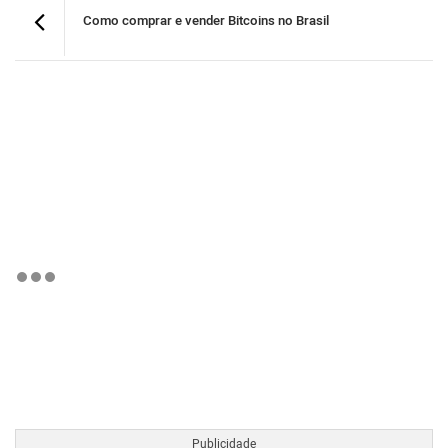
Como comprar e vender Bitcoins no Brasil
BTCBRL Cotação
por TradingVie