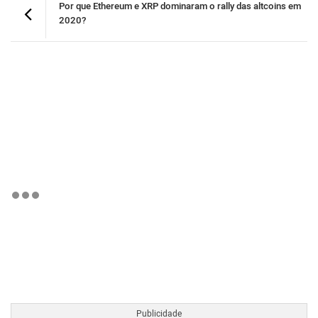
Por que Ethereum e XRP dominaram o rally das altcoins em
2020?
BTCBRL Cotação
por TradingVie