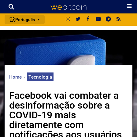
Português
português (BR)
english
español
français
italiano
Home
Tecnologia
deutsch
日本語
Facebook vai combater a
中文
desinformação sobre a
русский
COVID-19 mais
한국어
diretamente com
العربية
notificações aos usuários
ไทย