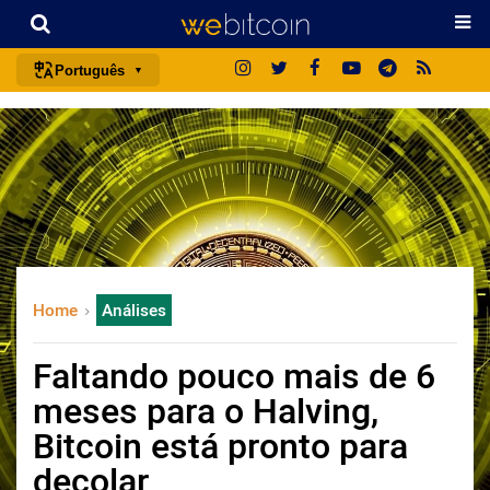
Português
português (BR)
english
español
français
italiano
deutsch
Home
Análises
日本語
中文
Faltando pouco mais de 6
русский
meses para o Halving,
한국어
Bitcoin está pronto para
العربية
decolar
ไทย