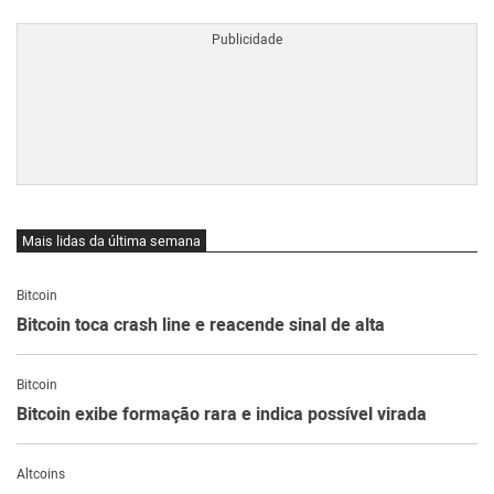
BTCBRL Cotação
por TradingVie
Mais lidas da última semana
Bitcoin
Bitcoin toca crash line e reacende sinal de alta
Bitcoin
Bitcoin exibe formação rara e indica possível virada
Altcoins