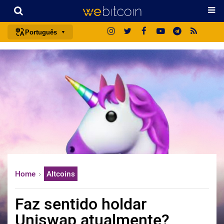
Português
português (BR)
english
español
français
italiano
deutsch
日本語
中文
Home
Altcoins
русский
한국어
Faz sentido holdar
العربية
Uniswap atualmente?
ไทย