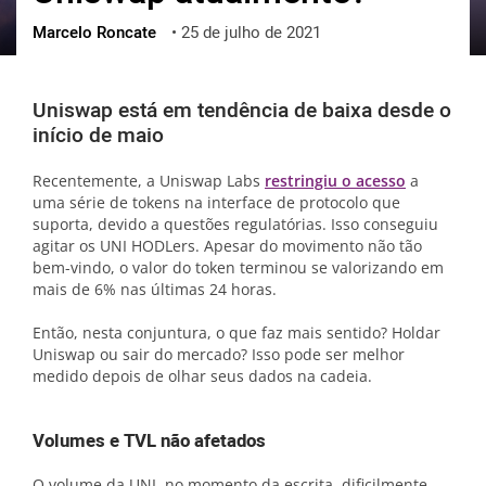
Marcelo Roncate
•
25 de julho de 2021
ქართული
polski
vietnamese
Uniswap está em tendência de baixa desde o
início de maio
Recentemente, a Uniswap Labs
restringiu o acesso
a
uma série de tokens na interface de protocolo que
suporta, devido a questões regulatórias. Isso conseguiu
agitar os UNI HODLers. Apesar do movimento não tão
bem-vindo, o valor do token terminou se valorizando em
mais de 6% nas últimas 24 horas.
Então, nesta conjuntura, o que faz mais sentido? Holdar
Uniswap ou sair do mercado? Isso pode ser melhor
medido depois de olhar seus dados na cadeia.
Volumes e TVL não afetados
O volume da UNI, no momento da escrita, dificilmente