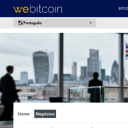
BITCO
Português
português (BR)
english
español
français
italiano
deutsch
日本語
中文
русский
Home
Negócios
한국어
العربية