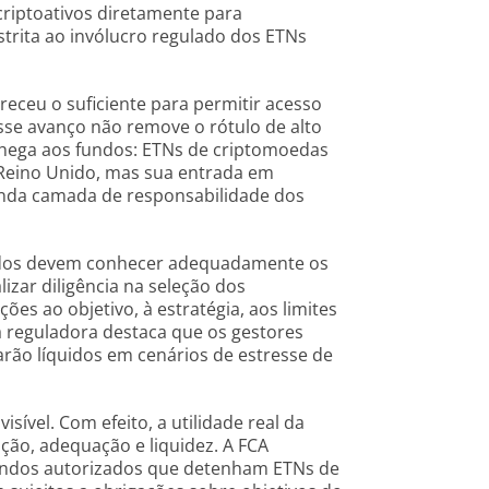
criptoativos diretamente para
strita ao invólucro regulado dos ETNs
eceu o suficiente para permitir acesso
sse avanço não remove o rótulo de alto
 chega aos fundos: ETNs de criptomoedas
 Reino Unido, mas sua entrada em
unda camada de responsabilidade dos
undos devem conhecer adequadamente os
izar diligência na seleção dos
es ao objetivo, à estratégia, aos limites
 a reguladora destaca que os gestores
arão líquidos em cenários de estresse de
isível. Com efeito, a utilidade real da
ção, adequação e liquidez. A FCA
 fundos autorizados que detenham ETNs de