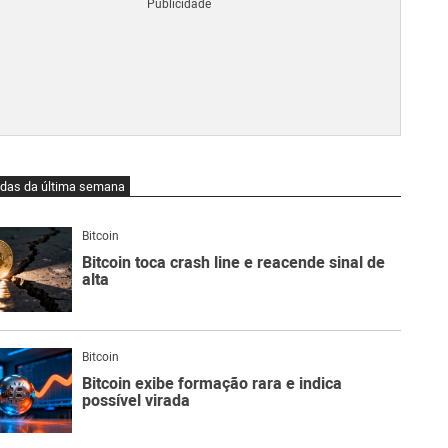
Blo
O
qu
é
Lig
Ne
do
Bit
O
idas da última semana
qu
são
Ato
Bitcoin
Sw
Bitcoin toca crash line e reacende sinal de
alta
Bitcoin
Bitcoin exibe formação rara e indica
possível virada