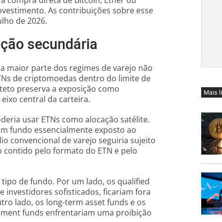
a a compra direta de Bitcoin, Ether ou
investimento. As contribuições sobre esse
ulho de 2026.
ição secundária
 a maior parte dos regimes de varejo não
Ns de criptomoedas dentro do limite de
 teto preserva a exposição como
Mais l
ixo central da carteira.
deria usar ETNs como alocação satélite.
um fundo essencialmente exposto ao
o convencional de varejo seguiria sujeito
o contido pelo formato do ETN e pelo
ipo de fundo. Por um lado, os qualified
e investidores sofisticados, ficariam fora
tro lado, os long-term asset funds e os
tment funds enfrentariam uma proibição