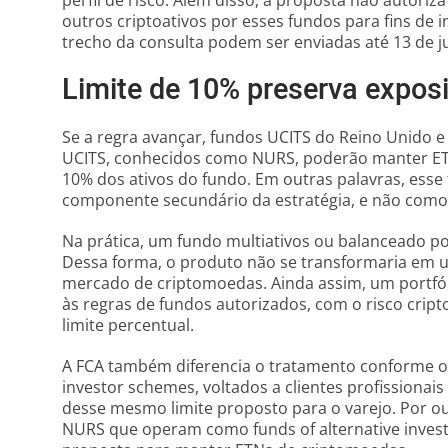
perfil de risco. Além disso, a proposta não autoriz
outros criptoativos por esses fundos para fins de 
trecho da consulta podem ser enviadas até 13 de j
Limite de 10% preserva expos
Se a regra avançar, fundos UCITS do Reino Unido e
UCITS, conhecidos como NURS, poderão manter ET
10% dos ativos do fundo. Em outras palavras, esse
componente secundário da estratégia, e não como e
Na prática, um fundo multiativos ou balanceado po
Dessa forma, o produto não se transformaria em 
mercado de criptomoedas. Ainda assim, um portfóli
às regras de fundos autorizados, com o risco cript
limite percentual.
A FCA também diferencia o tratamento conforme o t
investor schemes, voltados a clientes profissionais 
desse mesmo limite proposto para o varejo. Por ou
NURS que operam como funds of alternative inves