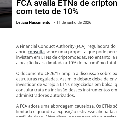
FCA avalia ETNs de cript
ไทย
com teto de 10%
ქართული
polski
Letícia Nascimento
•
11 de junho de 2026
vietnamese
A Financial Conduct Authority (FCA), reguladora d
abriu
consulta
sobre uma proposta que pode permit
invistam em ETNs de criptomoedas. No entanto, a 
alocação ficaria limitada a 10% do patrimônio total
O documento CP26/17 amplia a discussão sobre expo
estruturas reguladas. Assim, o debate deixa de en
investidor de varejo a ETNs negociados em bolsa, qu
consulta trata da inclusão desses instrumentos em 
administradores autorizados.
A FCA adota uma abordagem cautelosa. Os ETNs só
limitada e quando a exposição estivesse alinhada 