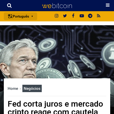
Português
português (BR)
english
español
français
italiano
deutsch
日本語
中文
Home
Negócios
русский
한국어
Fed corta juros e mercado
العربية
cripto reage com cautela
ไทย