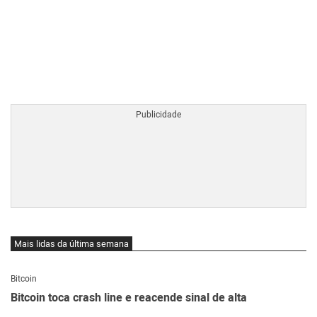
BTCBRL Cotação
por TradingVie
Mais lidas da última semana
Bitcoin
Bitcoin toca crash line e reacende sinal de alta