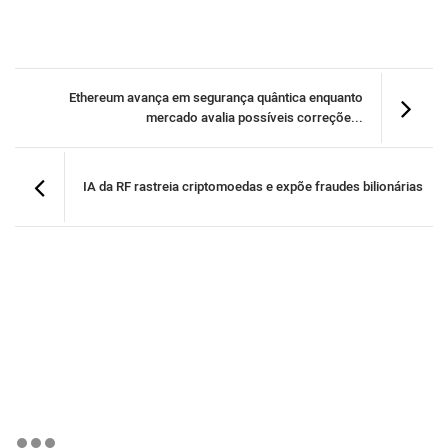
Ethereum avança em segurança quântica enquanto
mercado avalia possíveis correçõe...
IA da RF rastreia criptomoedas e expõe fraudes bilionárias