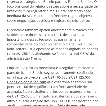
reserva estratégica de Bitcoin para os Estados Unidos. O
foco principal do relatório recaiu sobre a necessidade de
uma estrutura regulatória mais clara, cobrando ação
imediata da SEC e CFTC para fornecer regras objetivas
sobre negociação, custódia e registro de criptoativos.
O relatório também apoiou abertamente o avanço das
stablecoins e do ecossistema DeFi, destacando a
importância dessas tecnologias para manter a
competitividade do dólar no cenário digital. Por outro
lado, reiterou sua oposição às moedas digitais de bancos
centrais (CBDCs), alinhando-se à postura anti-CBDC da
administração Trump.
Enquanto a política monetária e a regulação moldam o
pano de fundo, Bitcoin segue tecnicamente confinado a
uma faixa de preço entre US$ 105.000 e US$ 125.000.
Dados on-chain indicam
que essa zona se tornou um
ponto crucial de equilíbrio, com forte atividade de
acumulação. A resistência principal permanece próxima
de US$ 125.000; uma ruptura sustentada poderia levar o
ativo a buscar a região dos US$ 141.000, considerada por
analistas como um marco de euforia de mercado.