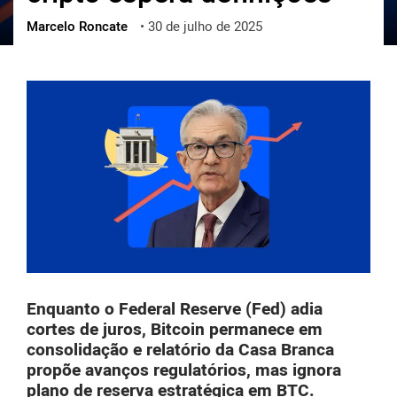
Marcelo Roncate
•
30 de julho de 2025
ქართული
polski
vietnamese
Enquanto o Federal Reserve (Fed) adia
cortes de juros, Bitcoin permanece em
consolidação e relatório da Casa Branca
propõe avanços regulatórios, mas ignora
plano de reserva estratégica em BTC.