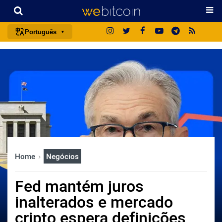
Português
português (BR)
english
español
français
italiano
deutsch
日本語
Home
Negócios
中文
русский
Fed mantém juros
한국어
inalterados e mercado
العربية
cripto espera definições
ไทย