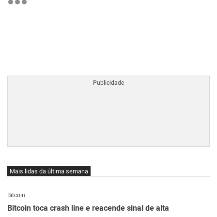
BTCBRL Cotação
por TradingVie
Mais lidas da última semana
Bitcoin
Bitcoin toca crash line e reacende sinal de alta