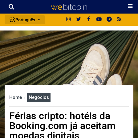
Português
português (BR)
english
español
français
italiano
deutsch
日本語
Home
Negócios
中文
русский
Férias cripto: hotéis da
한국어
Booking.com já aceitam
العربية
moedas digitais
ไทย