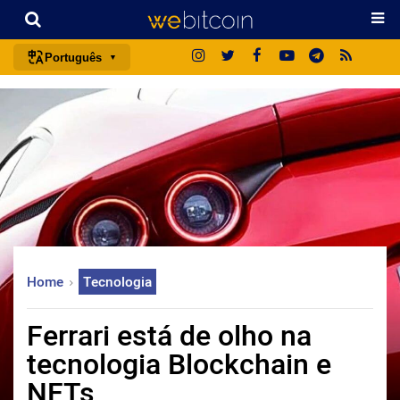
Português
português (BR)
english
español
français
italiano
deutsch
日本語
Home
Tecnologia
中文
русский
Ferrari está de olho na
한국어
tecnologia Blockchain e
العربية
NFTs
ไทย