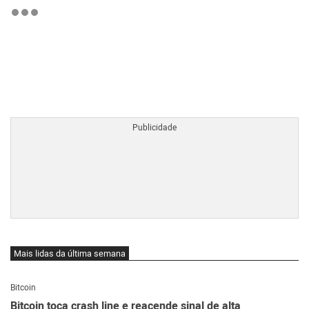
BTCBRL Cotação
por TradingVie
Mais lidas da última semana
Bitcoin
Bitcoin toca crash line e reacende sinal de alta