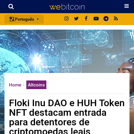
Português
português (BR)
english
español
français
italiano
deutsch
Home
Altcoins
日本語
中文
Floki Inu DAO e HUH Token
русский
NFT destacam entrada
한국어
para detentores de
العربية
criptomoedas leais
ไทย