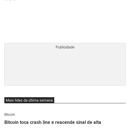
BTCBRL Cotação
por TradingVie
Mais lidas da última semana
Bitcoin
Bitcoin toca crash line e reacende sinal de alta