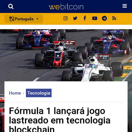
Português
português (BR)
english
español
français
italiano
deutsch
日本語
Home
Tecnologia
中文
русский
Fórmula 1 lançará jogo
한국어
lastreado em tecnologia
العربية
blockchain
ไทย