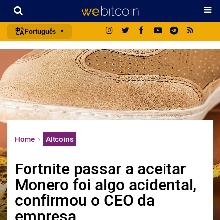
Português
português (BR)
english
español
français
italiano
deutsch
Home
Altcoins
日本語
中文
Fortnite passar a aceitar
русский
Monero foi algo acidental,
한국어
confirmou o CEO da
العربية
empresa
ไทย