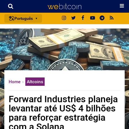
Português
português (BR)
english
español
français
italiano
deutsch
Home
Altcoins
日本語
中文
Forward Industries planeja
русский
levantar até US$ 4 bilhões
한국어
para reforçar estratégia
العربية
com a Solana
ไทย