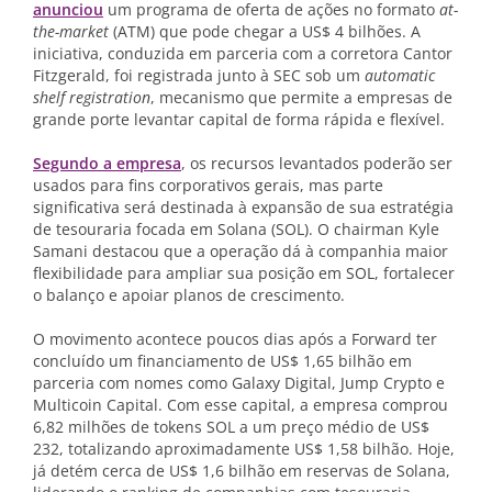
anunciou
um programa de oferta de ações no formato
at-
the-market
(ATM) que pode chegar a US$ 4 bilhões. A
iniciativa, conduzida em parceria com a corretora Cantor
Fitzgerald, foi registrada junto à SEC sob um
automatic
shelf registration
, mecanismo que permite a empresas de
grande porte levantar capital de forma rápida e flexível.
Segundo a empresa
, os recursos levantados poderão ser
usados para fins corporativos gerais, mas parte
significativa será destinada à expansão de sua estratégia
de tesouraria focada em Solana (SOL). O chairman Kyle
Samani destacou que a operação dá à companhia maior
flexibilidade para ampliar sua posição em SOL, fortalecer
o balanço e apoiar planos de crescimento.
O movimento acontece poucos dias após a Forward ter
concluído um financiamento de US$ 1,65 bilhão em
parceria com nomes como Galaxy Digital, Jump Crypto e
Multicoin Capital. Com esse capital, a empresa comprou
6,82 milhões de tokens SOL a um preço médio de US$
232, totalizando aproximadamente US$ 1,58 bilhão. Hoje,
já detém cerca de US$ 1,6 bilhão em reservas de Solana,