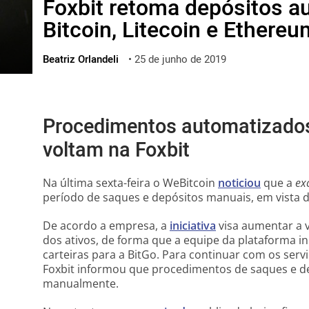
Foxbit retoma depósitos a
ไทย
Bitcoin, Litecoin e Ethereu
ქართული
polski
Beatriz Orlandeli
•
25 de junho de 2019
vietnamese
Procedimentos automatizados
voltam na Foxbit
Na última sexta-feira o WeBitcoin
noticiou
que a
ex
período de saques e depósitos manuais, em vista 
De acordo a empresa, a
iniciativa
visa aumentar a 
dos ativos, de forma que a equipe da plataforma i
carteiras para a BitGo. Para continuar com os serv
Foxbit informou que procedimentos de saques e d
manualmente.