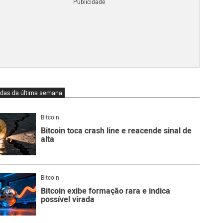
Blo
O
qu
é
Lig
Ne
do
Bit
O
idas da última semana
qu
são
Ato
Bitcoin
Sw
Bitcoin toca crash line e reacende sinal de
alta
Bitcoin
Bitcoin exibe formação rara e indica
possível virada