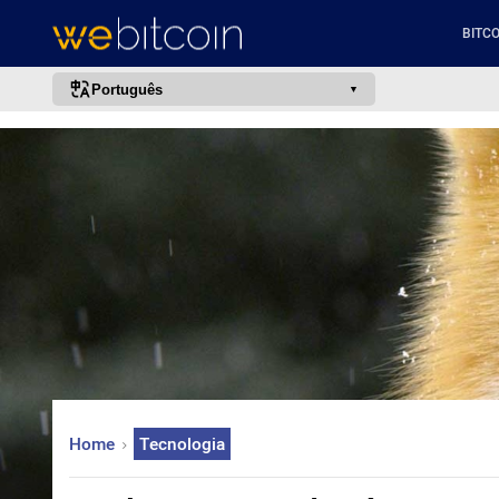
BITCO
Português
português (BR)
english
español
français
italiano
deutsch
日本語
中文
русский
Home
Tecnologia
한국어
العربية