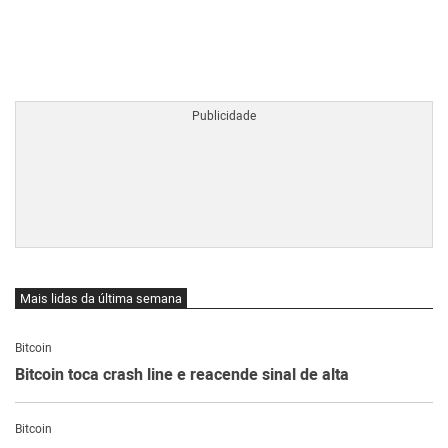
BTCBRL Cotação
por TradingVie
Mais lidas da última semana
Bitcoin
Bitcoin toca crash line e reacende sinal de alta
Bitcoin