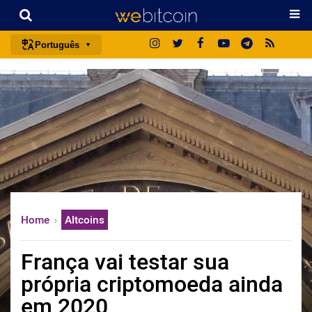
Português
português (BR)
english
español
français
italiano
deutsch
日本語
Home
Altcoins
中文
русский
França vai testar sua
한국어
própria criptomoeda ainda
العربية
em 2020
ไทย