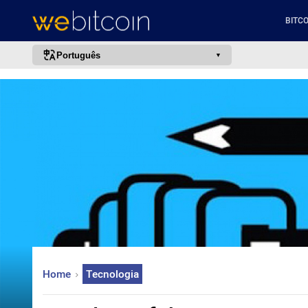
BITCO
Português
português (BR)
english
español
français
italiano
deutsch
日本語
中文
русский
Home
Tecnologia
한국어
العربية