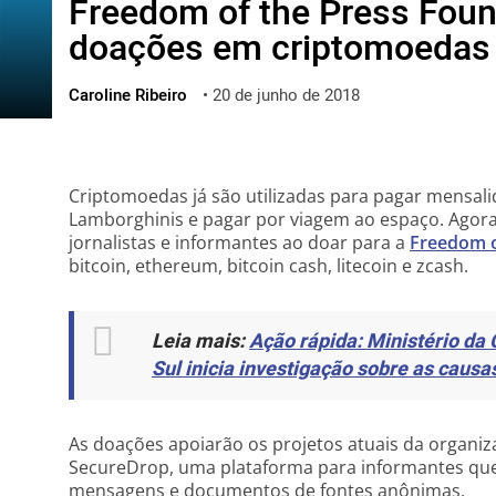
Freedom of the Press Foun
ไทย
doações em criptomoedas
ქართული
polski
Caroline Ribeiro
•
20 de junho de 2018
vietnamese
Criptomoedas já são utilizadas para pagar mensal
Lamborghinis e pagar por viagem ao espaço. Agor
jornalistas e informantes ao doar para a
Freedom o
bitcoin, ethereum, bitcoin cash, litecoin e zcash.
Leia mais:
Ação rápida: Ministério da 
Sul inicia investigação sobre as causa
As doações apoiarão os projetos atuais da organiza
SecureDrop, uma plataforma para informantes que 
mensagens e documentos de fontes anônimas.