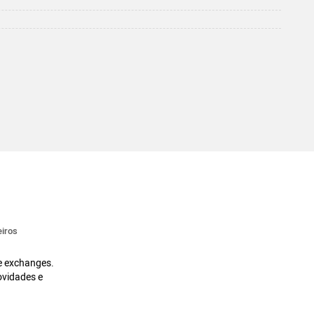
iros
 e exchanges.
ovidades e