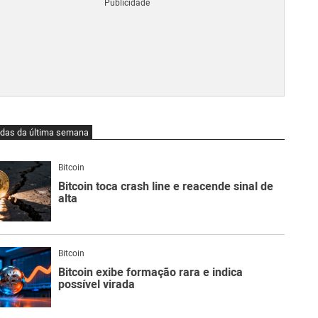
Blo
O
qu
é
Lig
Ne
do
Bit
O
idas da última semana
qu
são
Ato
Bitcoin
Sw
Bitcoin toca crash line e reacende sinal de
alta
Bitcoin
Bitcoin exibe formação rara e indica
possível virada